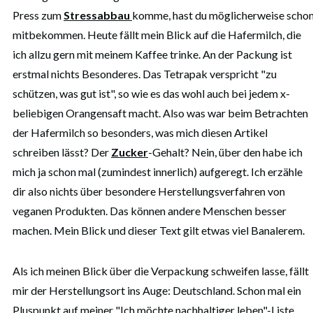
Press zum
Stressabbau
komme, hast du möglicherweise scho
mitbekommen. Heute fällt mein Blick auf die Hafermilch, die
ich allzu gern mit meinem Kaffee trinke. An der Packung ist
erstmal nichts Besonderes. Das Tetrapak verspricht "zu
schützen, was gut ist", so wie es das wohl auch bei jedem x-
beliebigen Orangensaft macht. Also was war beim Betrachten
der Hafermilch so besonders, was mich diesen Artikel
schreiben lässt? Der
Zucker
-Gehalt? Nein, über den habe ich
mich ja schon mal (zumindest innerlich) aufgeregt. Ich erzähle
dir also nichts über besondere Herstellungsverfahren von
veganen Produkten. Das können andere Menschen besser
machen. Mein Blick und dieser Text gilt etwas viel Banalerem.
Als ich meinen Blick über die Verpackung schweifen lasse, fällt
mir der Herstellungsort ins Auge: Deutschland. Schon mal ein
Pluspunkt auf meiner "Ich möchte nachhaltiger leben"-Liste.