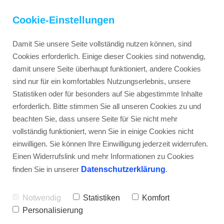
Cookie-Einstellungen
Damit Sie unsere Seite vollständig nutzen können, sind
Cookies erforderlich. Einige dieser Cookies sind notwendig,
damit unsere Seite überhaupt funktioniert, andere Cookies
Inspirationletter
sind nur für ein komfortables Nutzungserlebnis, unsere
Statistiken oder für besonders auf Sie abgestimmte Inhalte
erforderlich. Bitte stimmen Sie all unseren Cookies zu und
Blog
beachten Sie, dass unsere Seite für Sie nicht mehr
vollständig funktioniert, wenn Sie in einige Cookies nicht
einwilligen. Sie können Ihre Einwilligung jederzeit widerrufen.
Werte-Kompass
Einen Widerrufslink und mehr Informationen zu Cookies
GLAUBENSSÄTZE ERKENNEN: 
finden Sie in unserer
Datenschutzerklärung
.
VON HAFERMILCH AUS 
Webinar "Inner Serenity"
DEUTSCHLAND BIS MAHATMA 
Notwendig
Statistiken
Komfort
Personalisierung
GANDHI