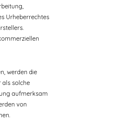
rbeitung,
es Urheberrechtes
stellers.
 kommerziellen
en, werden die
 als solche
etzung aufmerksam
werden von
nen.