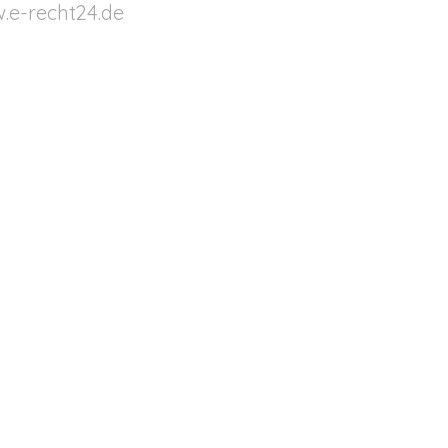
.e-recht24.de
AGB
Datenschutz
Impressum