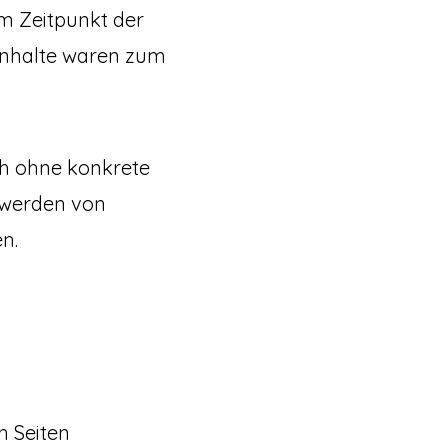
um Zeitpunkt der
 Inhalte waren zum
och ohne konkrete
twerden von
n.
n Seiten