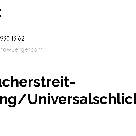
t
 930 13 62
nawuerger.com
cher­streit­
ng/Universal­schli