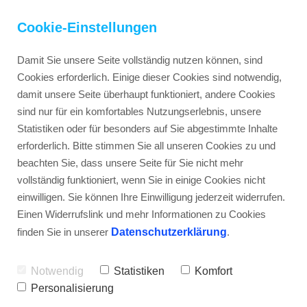
Cookie-Einstellungen
Damit Sie unsere Seite vollständig nutzen können, sind
Cookies erforderlich. Einige dieser Cookies sind notwendig,
damit unsere Seite überhaupt funktioniert, andere Cookies
Inspirationletter
sind nur für ein komfortables Nutzungserlebnis, unsere
Statistiken oder für besonders auf Sie abgestimmte Inhalte
erforderlich. Bitte stimmen Sie all unseren Cookies zu und
Blog
beachten Sie, dass unsere Seite für Sie nicht mehr
vollständig funktioniert, wenn Sie in einige Cookies nicht
einwilligen. Sie können Ihre Einwilligung jederzeit widerrufen.
Werte-Kompass
Einen Widerrufslink und mehr Informationen zu Cookies
ABENTEUER SPARRING: 5 
finden Sie in unserer
Datenschutzerklärung
.
RUNDEN, 5 FRAGEN, 5 
Webinar "Inner Serenity"
ANTWORTEN
Notwendig
Statistiken
Komfort
Personalisierung